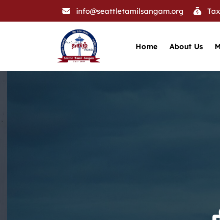
info@seattletamilsangam.org
Tax
Home
About Us
M