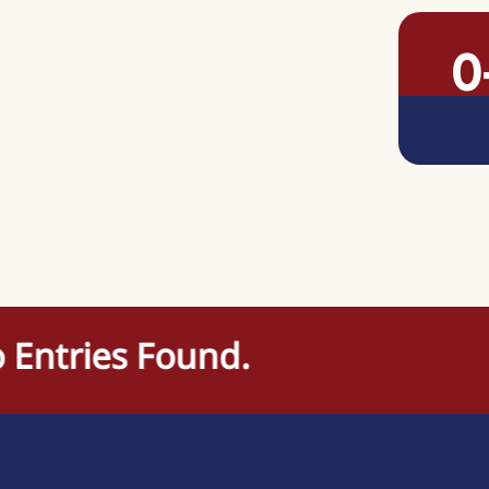
0
ies Found.