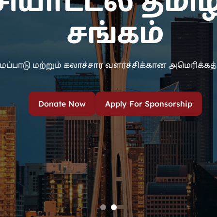
ியாட்டல் தமிழ்
சங்கம்
்பாடு மற்றும் கலாச்சார வளர்ச்சிக்கான அமெரிக்கத் த
Donate Now
Apply For Sponsorship