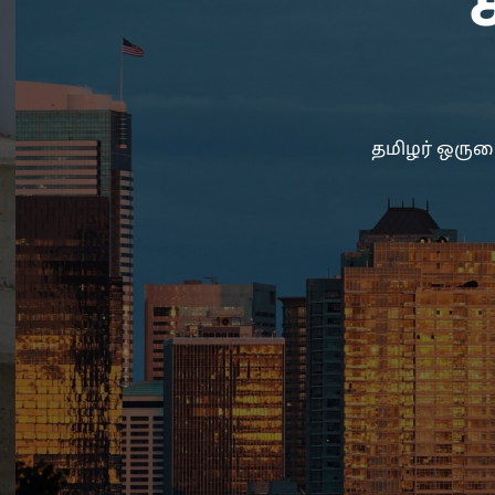
ச
தமிழர் ஒருமைப